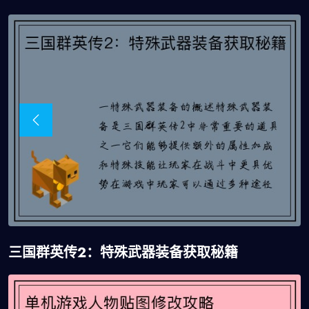
三国群英传2：特殊武器装备获取秘籍