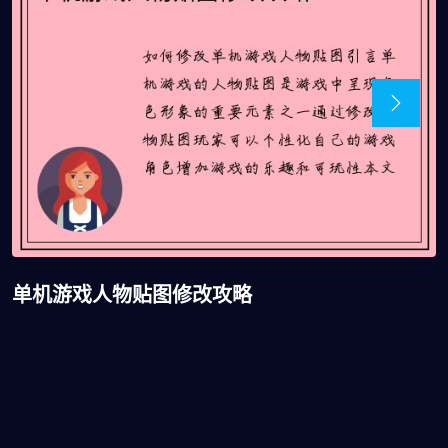
单机游戏人物贴图修改攻略