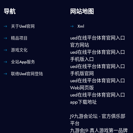
导航
网站地图
关于ued官网
Xml
ued在线平台体育官网入口
精品项目
官方网站
游戏文化
ued在线平台体育官网入口
手机版入口
全站app服务
ued在线平台体育官网入口
手机版官网
联络ued官网登陆
ued在线平台体育官网入口
Web网页版
ued在线平台体育官网入口
app下载地址
J9九游会论坛 - 官方俱乐部
平台
九游会J9·真人游戏第一品牌