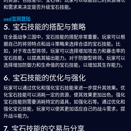
的资源，包括金币、宝石等。玩家可以根据自己的资源情况
和需求来决定是否升级宝石技能。
ued官网登陆
5. 宝石技能的搭配与策略
在全面战争三国中，宝石技能的搭配非常重要。玩家可以根
据自己的将领特点和战斗策略来选择合适的宝石技能。比
如，对于攻击型将领，玩家可以选择增加攻击力和暴击率的
宝石技能，以提高其输出能力。对于防御型将领，玩家可以
选择增加防御力和生命值的宝石技能，以增加其生存能力。
6. 宝石技能的优化与强化
玩家可以通过优化和强化宝石技能来进一步提升其效果。优
化宝石技能可以消耗一定的资源，使其效果更加出色。强化
宝石技能则需要消耗特定的道具，如强化石等。通过优化和
强化宝石技能，玩家可以使其更加适应自己的战斗需求，提
升战斗能力。
7. 宝石技能的交易与分享