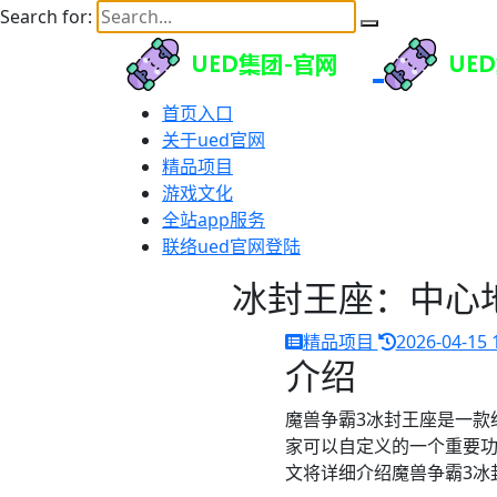
Search for:
首页入口
关于ued官网
精品项目
游戏文化
全站app服务
联络ued官网登陆
冰封王座：中心
精品项目
2026-04-15 
介绍
魔兽争霸3冰封王座是一款
家可以自定义的一个重要
文将详细介绍魔兽争霸3冰