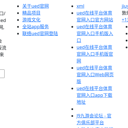
关于ued官网
xml
ji
精品项目
ued在线平台体育
敦
口/
游戏文化
官网入口官方网站
+1
ed
全站app服务
ued在线平台体育
网,
联络ued官网登陆
官网入口手机版入
口
会
ued在线平台体育
版流
官网入口手机版官
来
网
ued在线平台体育
官网入口Web网页
版
ued在线平台体育
官网入口app下载
地址
J9九游会论坛 - 官
方俱乐部平台