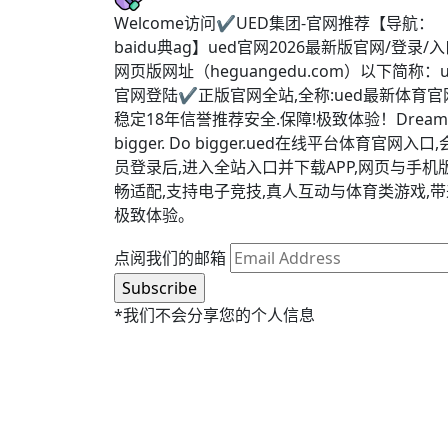
Welcome访问✔UED集团-官网推荐【导航：
baidu典ag】ued官网2026最新版官网/登录/入
网页版网址（heguangedu.com）以下简称：u
官网登陆✔正版官网全站,全称:ued最新体育官
稳定18年信誉推荐安全.保障!极致体验！Dream
bigger. Do bigger.ued在线平台体育官网入口,
员登录后,进入全站入口并下载APP,网页与手机
畅适配,支持电子竞技,真人互动与体育类游戏,带
极致体验。
点阅我们的邮箱
*我们不会分享您的个人信息