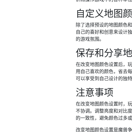
自定义地图
除了选择预设的地图颜色
自己的喜好和创意来设计
的游戏氛围。
保存和分享
在改变地图颜色设置后，
用自己喜欢的颜色，省去
可以享受到自己设计的独
注意事项
在改变地图颜色设置时，
不协调。调整亮度和对比
的一致性，避免颜色过多
改变地图颜色设置是魔兽争