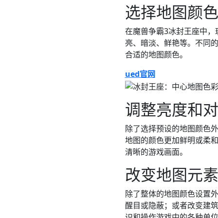
选择地图颜
在魔兽争霸3冰封王座中，
亮、暗淡、鲜艳等。不同
合适的地图颜色。
ued官网
调整亮度和
除了选择预设的地图颜色
地图的颜色更加鲜明或柔
清晰的游戏画面。
改变地图元
除了整体的地图颜色设置
醒目或隐蔽；或者改变建
识和操作游戏中的各种单