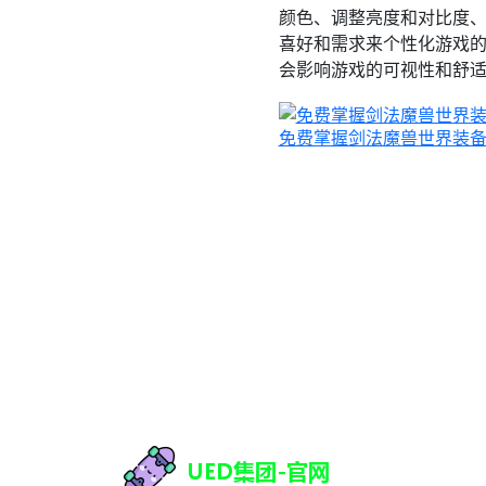
颜色、调整亮度和对比度
喜好和需求来个性化游戏
会影响游戏的可视性和舒适
免费掌握剑法魔兽世界装